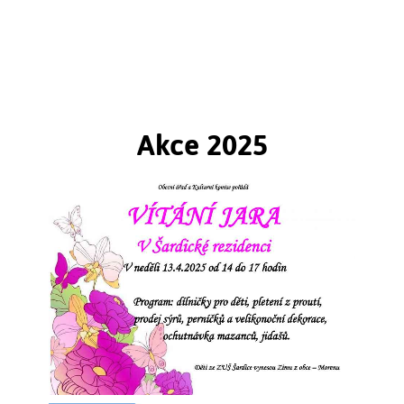
Štuková výzdoba vznikla zásluhou historicky
prvního opata augustiánů v Brně
Mathiase Pertschera po roce 1752. Na štukaturách se
nepodílel žádný významný umělec, vzorníky byly
nejméně čtvrt století staré...
Akce 2025