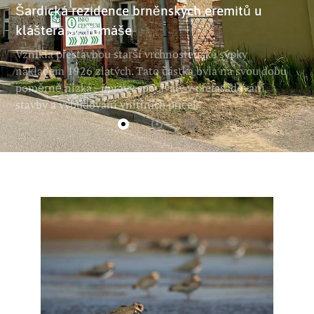
Šardická rezidence brněnských eremitů u
kláštera sv. Tomáše
Vznikla přestavbou starší vrchnostenské sýpky
nákladem 1926 zlatých. Tato částka byla na svou dobu
poměrně nízká - úpravy spočívaly v přefasádování
stavby a vybudování vnitřních příček.