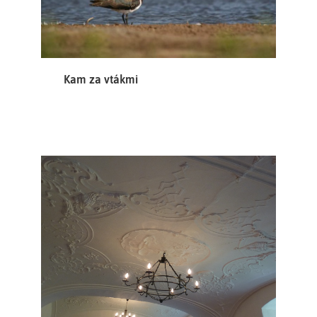
Kam za vtákmi
Za architekta stavby můžeme považovat
Bartoloměje Zindtnera
brněnského stavebního mistra, který pro augustiány
často pracoval, jako realizátora staveb Mořice Grimma a
jeho syna Františka Antonína Grimma.