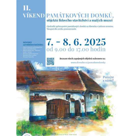
Šardická rezidence brněnských eremitů u
kláštera sv. Tomáše
Vznikla přestavbou starší vrchnostenské sýpky
nákladem 1926 zlatých. Tato částka byla na svou dobu
poměrně nízká - úpravy spočívaly v přefasádování
stavby a vybudování vnitřních příček.