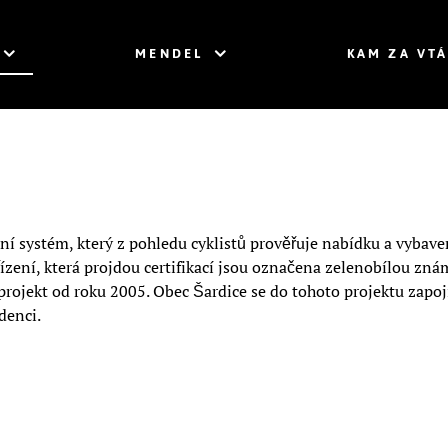
MENDEL
KAM ZA VT
ační systém, který z pohledu cyklistů prověřuje nabídku a vybav
ařízení, která projdou certifikací jsou označena zelenobílou z
 projekt od roku 2005. Obec Šardice se do tohoto projektu zapoji
denci.