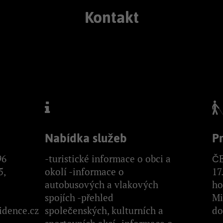
Kontakt
Nabídka služeb
P
96
-turistické informace o obci a
ČE
5,
okolí -informace o
17
autobusových a vlakových
ho
spojích -přehled
Mi
idence.cz
společenských, kulturních a
do