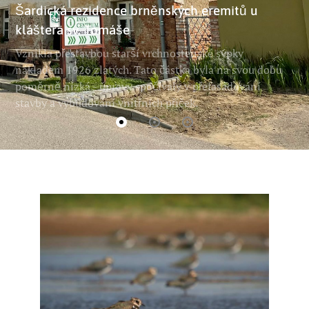
Šardická rezidence brněnských eremitů u
kláštera sv. Tomáše
Vznikla přestavbou starší vrchnostenské sýpky
nákladem 1926 zlatých. Tato částka byla na svou dobu
poměrně nízká - úpravy spočívaly v přefasádování
stavby a vybudování vnitřních příček.