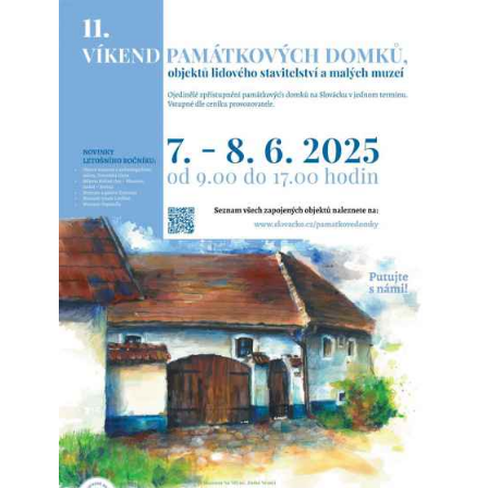
Šardická rezidence brněnských eremitů u
kláštera sv. Tomáše
Vznikla přestavbou starší vrchnostenské sýpky
nákladem 1926 zlatých. Tato částka byla na svou dobu
poměrně nízká - úpravy spočívaly v přefasádování
stavby a vybudování vnitřních příček.