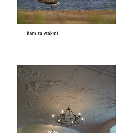
Kam za vtákmi
Za architekta stavby můžeme považovat
Bartoloměje Zindtnera
brněnského stavebního mistra, který pro augustiány
často pracoval, jako realizátora staveb Mořice Grimma a
jeho syna Františka Antonína Grimma.