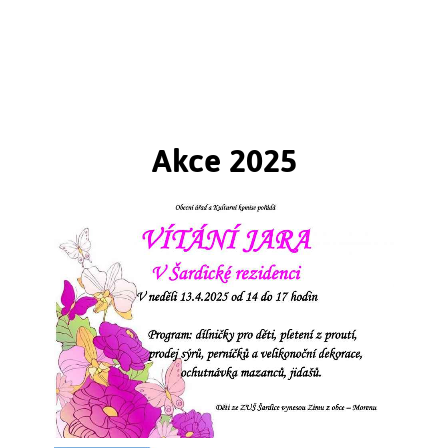
Štuková výzdoba vznikla zásluhou historicky
prvního opata augustiánů v Brně
Mathiase Pertschera po roce 1752. Na štukaturách se
nepodílel žádný významný umělec, vzorníky byly
nejméně čtvrt století staré...
Akce 2025