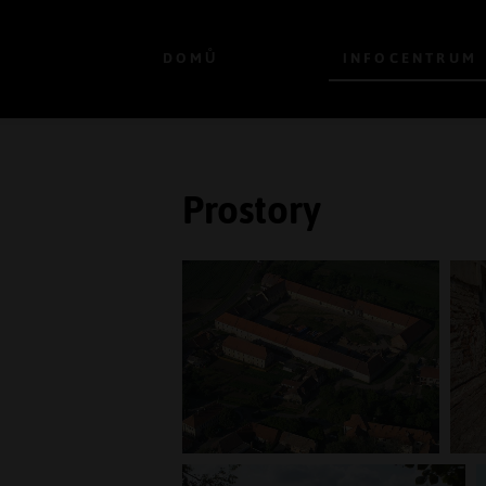
DOMŮ
INFOCENTRUM
Prostory